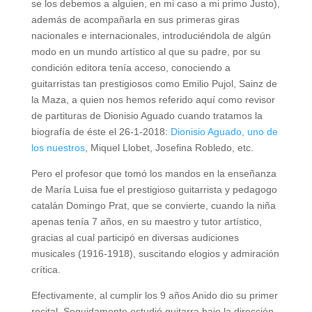
se los debemos a alguien, en mi caso a mi primo Justo),
además de acompañarla en sus primeras giras
nacionales e internacionales, introduciéndola de algún
modo en un mundo artístico al que su padre, por su
condición editora tenía acceso, conociendo a
guitarristas tan prestigiosos como Emilio Pujol, Sainz de
la Maza, a quien nos hemos referido aquí como revisor
de partituras de Dionisio Aguado cuando tratamos la
biografía de éste el 26-1-2018:
Dionisio Aguado, uno de
los nuestros
, Miquel Llobet, Josefina Robledo, etc.
Pero el profesor que tomó los mandos en la enseñanza
de María Luisa fue el prestigioso guitarrista y pedagogo
catalán Domingo Prat, que se convierte, cuando la niña
apenas tenía 7 años, en su maestro y tutor artístico,
gracias al cual participó en diversas audiciones
musicales (1916-1918), suscitando elogios y admiración
crítica.
Efectivamente, al cumplir los 9 años Anido dio su primer
recital. Seguidamente estudió guitarra bajo la dirección