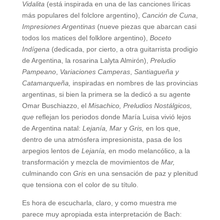
Vidalita
(está inspirada en una de las canciones líricas
más populares del folclore argentino),
Canción de Cuna
,
Impresiones Argentinas
(nueve piezas que
abarcan casi
todos los matices del folklore argentino),
Boceto
Indígena
(dedicada, por cierto, a otra guitarrista prodigio
de Argentina, la rosarina Lalyta Almirón),
Preludio
Pampeano
,
Variaciones Camperas
,
Santiagueña y
Catamarqueña,
inspiradas en nombres de las provincias
argentinas, si bien la primera se la dedicó a su agente
Omar Buschiazzo, el
Misachico, Preludios Nostálgicos,
que
reflejan los periodos donde María Luisa vivió lejos
de Argentina natal:
Lejanía, Mar
y
Gris,
en los que,
dentro de una atmósfera impresionista, pasa de los
arpegios lentos de
Lejanía,
en modo melancólico, a la
transformación y mezcla de movimientos de
Mar,
culminando con
Gris
en una sensación de paz y plenitud
que tensiona con el color de su título.
Es hora de escucharla, claro, y como muestra me
parece muy apropiada esta interpretación de Bach: