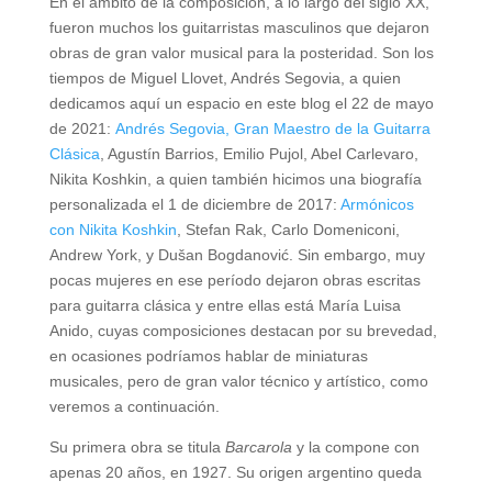
En el ámbito de la composición, a lo largo del siglo XX,
fueron muchos los guitarristas masculinos que dejaron
obras de gran valor musical para la posteridad. Son los
tiempos de Miguel Llovet, Andrés Segovia, a quien
dedicamos aquí un espacio en este blog el 22 de mayo
de 2021:
Andrés Segovia, Gran Maestro de la Guitarra
Clásica
, Agustín Barrios, Emilio Pujol, Abel Carlevaro,
Nikita Koshkin, a quien también hicimos una biografía
personalizada el 1 de diciembre de 2017:
Armónicos
con Nikita Koshkin
, Stefan Rak, Carlo Domeniconi,
Andrew York, y Dušan Bogdanović. Sin embargo, muy
pocas mujeres en ese período dejaron obras escritas
para guitarra clásica y entre ellas está María Luisa
Anido, cuyas composiciones destacan por su brevedad,
en ocasiones podríamos hablar de miniaturas
musicales, pero de gran valor técnico y artístico, como
veremos a continuación.
Su primera obra se titula
Barcarola
y la compone con
apenas 20 años, en 1927. Su origen argentino queda