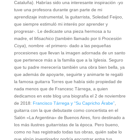
Cataluña). Habrías sido una interesante inspiración -yo
tuve una profesora durante gran parte de mi
aprendizaje instrumental, la guitarrista, Soledad Feijoo,
que siempre estimuló mi interés por aprender y
progresar-. Le dedicaste una pieza hermosa a tu
madre, el
Misachico
(también llamado por ti
Procesión
Coya
), nombre -el primero- dado a las pequeñas
procesiones que llevan la imagen adornada de un santo
que pertenece más a la familia que a la Iglesia. Seguro
que tu padre merecería también una obra bien bella, ya
que además de apoyarte, seguirte y animarte te regaló
la famosa guitarra Torres que había sido propiedad de
nada menos que de Francesc Tàrrega, a quien
dedicamos en este blog una biografía el 2 de noviembre
de 2018:
Francisco Tárrega y “Su Capricho Árabe”
,
guitarra con la que debutaste como concertista en el
Salón «La Argentina» de Buenos Aires, foro destinado a
los más ilustres guitarristas de la época. Pero bueno,
como no has registrado todas tus obras, quién sabe lo
que algún investigador podría encontrar entre tus