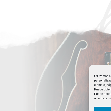
Utilizamos c
personalizad
ejemplo, pág
Puede obtene
Puede acepta
o rechazar s