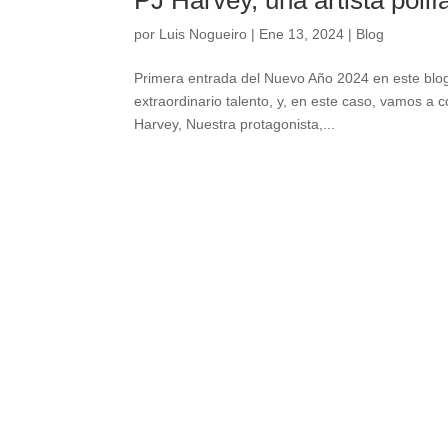
PJ Harvey, una artista polif
por
Luis Nogueiro
|
Ene 13, 2024
|
Blog
Primera entrada del Nuevo Año 2024 en este blog,
extraordinario talento, y, en este caso, vamos a 
Harvey, Nuestra protagonista,...