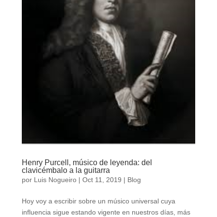
Henry Purcell, músico de leyenda: del
clavicémbalo a la guitarra
por
Luis Nogueiro
|
Oct 11, 2019
|
Blog
Hoy voy a escribir sobre un músico universal cuya
influencia sigue estando vigente en nuestros días, más