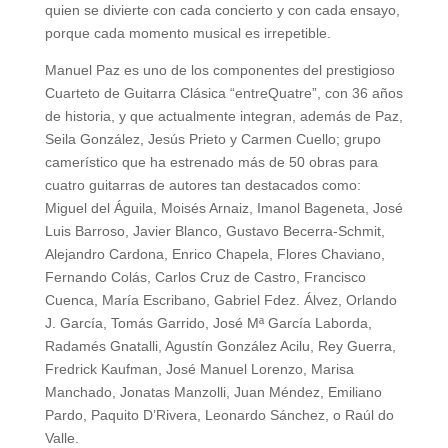
quien se divierte con cada concierto y con cada ensayo,
porque cada momento musical es irrepetible.
Manuel Paz es uno de los componentes del prestigioso
Cuarteto de Guitarra Clásica “entreQuatre”, con 36 años
de historia, y que actualmente integran, además de Paz,
Seila González, Jesús Prieto y Carmen Cuello; grupo
camerístico que ha estrenado más de 50 obras para
cuatro guitarras de autores tan destacados como:
Miguel del Águila, Moisés Arnaiz, Imanol Bageneta, José
Luis Barroso, Javier Blanco, Gustavo Becerra-Schmit,
Alejandro Cardona, Enrico Chapela, Flores Chaviano,
Fernando Colás, Carlos Cruz de Castro, Francisco
Cuenca, María Escribano, Gabriel Fdez. Álvez, Orlando
J. García, Tomás Garrido, José Mª García Laborda,
Radamés Gnatalli, Agustín González Acilu, Rey Guerra,
Fredrick Kaufman, José Manuel Lorenzo, Marisa
Manchado, Jonatas Manzolli, Juan Méndez, Emiliano
Pardo, Paquito D’Rivera, Leonardo Sánchez, o Raúl do
Valle.