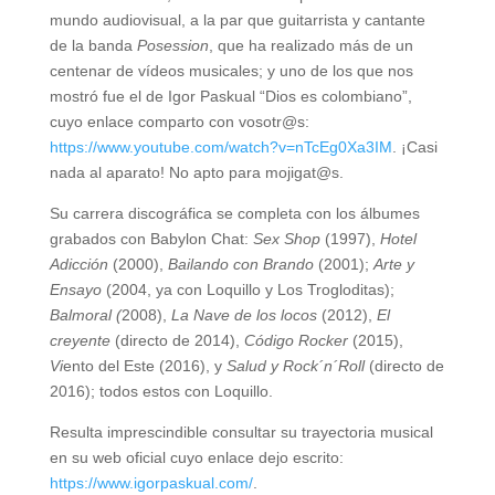
mundo audiovisual, a la par que guitarrista y cantante
de la banda
Posession
, que ha realizado más de un
centenar de vídeos musicales; y uno de los que nos
mostró fue el de Igor Paskual “Dios es colombiano”,
cuyo enlace comparto con vosotr@s:
https://www.youtube.com/watch?v=nTcEg0Xa3IM
. ¡Casi
nada al aparato! No apto para mojigat@s.
Su carrera discográfica se completa con los álbumes
grabados con Babylon Chat:
Sex Shop
(1997),
Hotel
Adicción
(2000),
Bailando con Brando
(2001);
Arte y
Ensayo
(2004, ya con Loquillo y Los Trogloditas);
Balmoral (
2008),
La Nave de los locos
(2012),
El
creyente
(directo de 2014),
Código Rocker
(2015),
Vi
ento del Este (2016), y
Salud y Rock´n´Roll
(directo de
2016); todos estos con Loquillo.
Resulta imprescindible consultar su trayectoria musical
en su web oficial cuyo enlace dejo escrito:
https://www.igorpaskual.com/
.