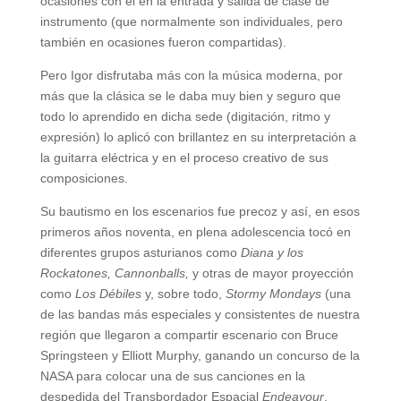
ocasiones con él en la entrada y salida de clase de
instrumento (que normalmente son individuales, pero
también en ocasiones fueron compartidas).
Pero Igor disfrutaba más con la música moderna, por
más que la clásica se le daba muy bien y seguro que
todo lo aprendido en dicha sede (digitación, ritmo y
expresión) lo aplicó con brillantez en su interpretación a
la guitarra eléctrica y en el proceso creativo de sus
composiciones.
Su bautismo en los escenarios fue precoz y así, en esos
primeros años noventa, en plena adolescencia tocó en
diferentes grupos asturianos como
Diana y los
Rockatones, Cannonballs,
y otras de mayor proyección
como
Los Débiles
y, sobre todo,
Stormy Mondays
(una
de las bandas más especiales y consistentes de nuestra
región que llegaron a compartir escenario con Bruce
Springsteen y Elliott Murphy, ganando un concurso de la
NASA para colocar una de sus canciones en la
despedida del Transbordador Espacial
Endeavour
,