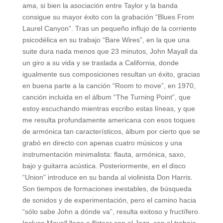
ama, si bien la asociación entre Taylor y la banda
consigue su mayor éxito con la grabación “Blues From
Laurel Canyon”. Tras un pequeño influjo de la corriente
psicodélica en su trabajo “Bare Wires”, en la que una
suite dura nada menos que 23 minutos, John Mayall da
un giro a su vida y se traslada a California, donde
igualmente sus composiciones resultan un éxito, gracias
en buena parte a la canción “Room to move”, en 1970,
canción incluida en el álbum “The Turning Point”, que
estoy escuchando mientras escribo estas líneas, y que
me resulta profundamente americana con esos toques
de armónica tan característicos, álbum por cierto que se
grabó en directo con apenas cuatro músicos y una
instrumentación minimalista: flauta, armónica, saxo,
bajo y guitarra acústica. Posteriormente, en el disco
“Union” introduce en su banda al violinista Don Harris.
Son tiempos de formaciones inestables, de búsqueda
de sonidos y de experimentación, pero el camino hacia
“sólo sabe John a dónde va”, resulta exitoso y fructífero.
Incluso Mayall llega a flirtear con el Jazz, con el trabajo