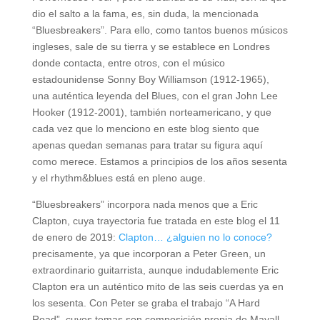
dio el salto a la fama, es, sin duda, la mencionada
“Bluesbreakers”. Para ello, como tantos buenos músicos
ingleses, sale de su tierra y se establece en Londres
donde contacta, entre otros, con el músico
estadounidense Sonny Boy Williamson (1912-1965),
una auténtica leyenda del Blues, con el gran John Lee
Hooker (1912-2001), también norteamericano, y que
cada vez que lo menciono en este blog siento que
apenas quedan semanas para tratar su figura aquí
como merece. Estamos a principios de los años sesenta
y el rhythm&blues está en pleno auge.
“Bluesbreakers” incorpora nada menos que a Eric
Clapton, cuya trayectoria fue tratada en este blog el 11
de enero de 2019:
Clapton… ¿alguien no lo conoce?
precisamente, ya que incorporan a Peter Green, un
extraordinario guitarrista, aunque indudablemente Eric
Clapton era un auténtico mito de las seis cuerdas ya en
los sesenta. Con Peter se graba el trabajo “A Hard
Road”, cuyos temas son composición propia de Mayall.