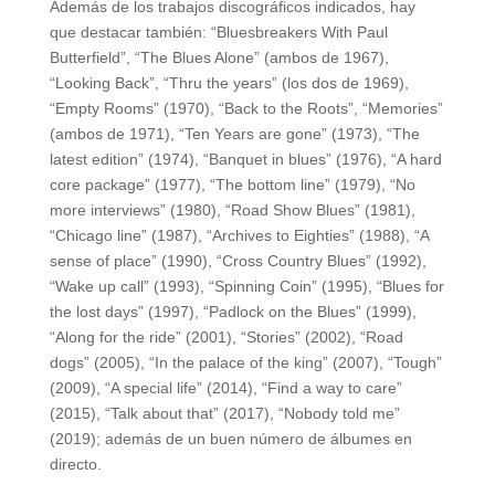
Además de los trabajos discográficos indicados, hay
que destacar también: “Bluesbreakers With Paul
Butterfield”, “The Blues Alone” (ambos de 1967),
“Looking Back”, “Thru the years” (los dos de 1969),
“Empty Rooms” (1970), “Back to the Roots”, “Memories”
(ambos de 1971), “Ten Years are gone” (1973), “The
latest edition” (1974), “Banquet in blues” (1976), “A hard
core package” (1977), “The bottom line” (1979), “No
more interviews” (1980), “Road Show Blues” (1981),
“Chicago line” (1987), “Archives to Eighties” (1988), “A
sense of place” (1990), “Cross Country Blues” (1992),
“Wake up call” (1993), “Spinning Coin” (1995), “Blues for
the lost days” (1997), “Padlock on the Blues” (1999),
“Along for the ride” (2001), “Stories” (2002), “Road
dogs” (2005), “In the palace of the king” (2007), “Tough”
(2009), “A special life” (2014), “Find a way to care”
(2015), “Talk about that” (2017), “Nobody told me”
(2019); además de un buen número de álbumes en
directo.