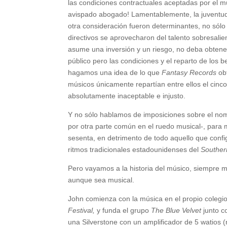
las condiciones contractuales aceptadas por el m
avispado abogado! Lamentablemente, la juventud e
otra consideración fueron determinantes, no sólo 
directivos se aprovecharon del talento sobresalie
asume una inversión y un riesgo, no deba obtene
público pero las condiciones y el reparto de los 
hagamos una idea de lo que
Fantasy Records
obt
músicos únicamente repartían entre ellos el cinco
absolutamente inaceptable e injusto.
Y no sólo hablamos de imposiciones sobre el nomb
por otra parte común en el ruedo musical-, para 
sesenta, en detrimento de todo aquello que confi
ritmos tradicionales estadounidenses del
Souther
Pero vayamos a la historia del músico, siempre 
aunque sea musical.
John comienza con la música en el propio colegio
Festival,
y funda el grupo
The Blue Velvet
junto co
una Silverstone con un amplificador de 5 watios