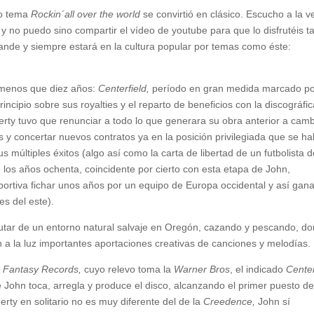
o tema
Rockin´all over the world
se convirtió en clásico. Escucho a la v
 y no puedo sino compartir el vídeo de youtube para que lo disfrutéis t
nde y siempre estará en la cultura popular por temas como éste:
a menos que diez años:
Centerfield,
período en gran medida marcado po
cipio sobre sus royalties y el reparto de beneficios con la discográfic
ogerty tuvo que renunciar a todo lo que generara su obra anterior a cam
as y concertar nuevos contratos ya en la posición privilegiada que se ha
múltiples éxitos (algo así como la carta de libertad de un futbolista d
e los años ochenta, coincidente por cierto con esta etapa de John,
eportiva fichar unos años por un equipo de Europa occidental y así gan
es del este).
rutar de un entorno natural salvaje en Oregón, cazando y pescando, d
 a la luz importantes aportaciones creativas de canciones y melodías.
e
Fantasy Records,
cuyo relevo toma la
Warner Bros
, el indicado
Center
John toca, arregla y produce el disco, alcanzando el primer puesto de
erty en solitario no es muy diferente del de la
Creedence,
John sí