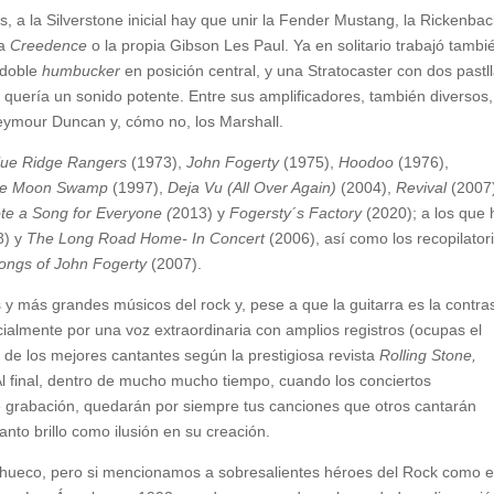
s, a la Silverstone inicial hay que unir la Fender Mustang, la Rickenba
la
Creedence
o la propia Gibson Les Paul. Ya en solitario trabajó tambi
a doble
humbucker
en posición central, y una Stratocaster con dos pastl
 quería un sonido potente. Entre sus amplificadores, también diversos,
ymour Duncan y, cómo no, los Marshall.
lue Ridge Rangers
(1973),
John Fogerty
(1975),
Hoodoo
(1976),
ue Moon Swamp
(1997),
Deja Vu (All Over Again)
(2004),
Revival
(2007
te a Song for Everyone (
2013) y
Fogersty´s Factory
(2020); a los que 
8) y
The Long Road Home- In Concert
(2006), así como los recopilator
Songs of John Fogerty
(2007).
y más grandes músicos del rock y, pese a que la guitarra es la contr
ialmente por una voz extraordinaria con amplios registros (ocupas el
 de los mejores cantantes según la prestigiosa revista
Rolling Stone,
l final, dentro de mucho mucho tiempo, cuando los conciertos
e grabación, quedarán por siempre tus canciones que otros cantarán
anto brillo como ilusión en su creación.
o hueco, pero si mencionamos a sobresalientes héroes del Rock como e