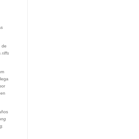
ás
e de
s
riffs
um
llega
por
 en
 años
ong
g.