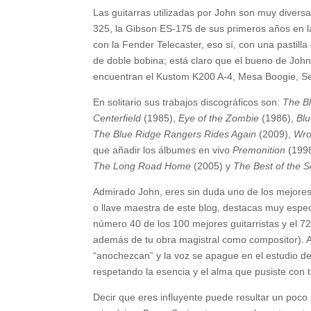
Las guitarras utilizadas por John son muy diversa
325, la Gibson ES-175 de sus primeros años en 
con la Fender Telecaster, eso sí, con una pastill
de doble bobina; está claro que el bueno de John
encuentran el Kustom K200 A-4, Mesa Boogie, Se
En solitario sus trabajos discográficos son:
The B
Centerfield
(1985),
Eye of the Zombie
(1986),
Bl
The Blue Ridge Rangers Rides Again
(2009),
Wro
que añadir los álbumes en vivo
Premonition
(199
The Long Road Home
(2005) y
The Best of the 
Admirado John, eres sin duda uno de los mejores 
o llave maestra de este blog, destacas muy espec
número 40 de los 100 mejores guitarristas y el 72
además de tu obra magistral como compositor). A
“anochezcan” y la voz se apague en el estudio d
respetando la esencia y el alma que pusiste con t
Decir que eres influyente puede resultar un poc