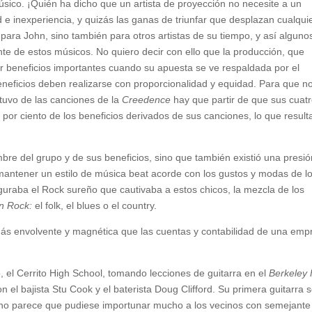
úsico. ¡Quién ha dicho que un artista de proyección no necesite a un
 inexperiencia, y quizás las ganas de triunfar que desplazan cualqui
para John, sino también para otros artistas de su tiempo, y así alguno
nte de estos músicos. No quiero decir con ello que la producción, que
r beneficios importantes cuando su apuesta se ve respaldada por el
beneficios deben realizarse con proporcionalidad y equidad. Para que n
uvo de las canciones de la
Creedence
hay que partir de que sus cuat
 por ciento de los beneficios derivados de sus canciones, lo que result
re del grupo y de sus beneficios, sino que también existió una presió
mantener un estilo de música beat acorde con los gustos y modas de l
guraba el Rock sureño que cautivaba a estos chicos, la mezcla de los
n Rock:
el folk, el blues o el country.
más envolvente y magnética que las cuentas y contabilidad de una emp
, el Cerrito High School, tomando lecciones de guitarra en el
Berkeley 
n el bajista Stu Cook y el baterista Doug Clifford. Su primera guitarra 
 (no parece que pudiese importunar mucho a los vecinos con semejante