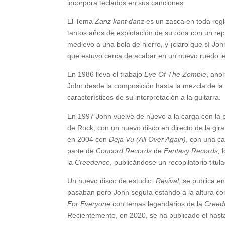
incorpora teclados en sus canciones.
El Tema
Zanz kant danz
es un zasca en toda regl
tantos años de explotación de su obra con un rep
medievo a una bola de hierro, y ¡claro que sí Joh
que estuvo cerca de acabar en un nuevo ruedo le
En 1986 lleva el trabajo
Eye Of The Zombie
, aho
John desde la composición hasta la mezcla de la 
característicos de su interpretación a la guitarra.
En 1997 John vuelve de nuevo a la carga con la 
de Rock, con un nuevo disco en directo de la gir
en 2004 con
Deja Vu (All Over Again)
, con una ca
parte de
Concord Records
de
Fantasy Records,
l
la
Creedence
, publicándose un recopilatorio titu
Un nuevo disco de estudio,
Revival
, se publica e
pasaban pero John seguía estando a la altura comp
For Everyone
con temas legendarios de la
Creed
Recientemente, en 2020, se ha publicado el hasta