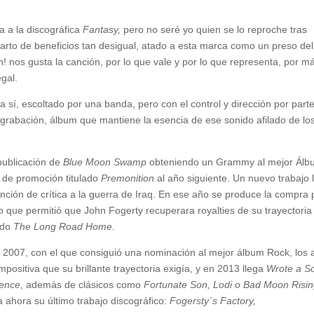
a a la discográfica
Fantasy,
pero no seré yo quien se lo reproche tras
arto de beneficios tan desigual, atado a esta marca como un preso del
n! nos gusta la canción, por lo que vale y por lo que representa, por m
gal.
ra sí, escoltado por una banda, pero con el control y dirección por part
grabación, álbum que mantiene la esencia de ese sonido afilado de lo
publicación de
Blue Moon Swamp
obteniendo un Grammy al mejor Álb
a de promoción titulado
Premonition
al año siguiente. Un nuevo trabajo 
nción de crítica a la guerra de Iraq. En ese año se produce la compra 
o que permitió que John Fogerty recuperara royalties de su trayectoria
lado
The Long Road Home.
n 2007, con el que consiguió una nominación al mejor álbum Rock, los
ositiva que su brillante trayectoria exigía, y en 2013 llega
Wrote a S
ence
, además de clásicos como
Fortunate Son, Lodi o Bad Moon Risin
 ahora su último trabajo discográfico:
Fogersty´s Factory,