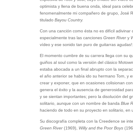
optimista y llena de buena onda, ideal para celebra
fenomenalmente mi compañero de grupo, José Ra
titulado
Bayou Country.
Con una canción como ésta no es difícil adivinar
especialmente tras las canciones
Green River
y
W
vídeo y ese sonido tan puro de guitarras agudas!
El momento cumbre de su carrera llega con su q
guiños al soul como la versión del clásico Motow
estaba abocada a un final abrupto con la separac
el año anterior se había ido su hermano Tom, y es
crear y exponer, que en ocasiones colisionan co
genera el éxito y la ausencia de generosidad par
y se sientan importantes; pero la disolución del
solitario, aunque con un nombre de banda
Blue 
haciendo de todo en su proyecto en solitario, e
Su discografía completa con la Creedence se int
Green River
(1969),
Willy and the Poor Boys
(196