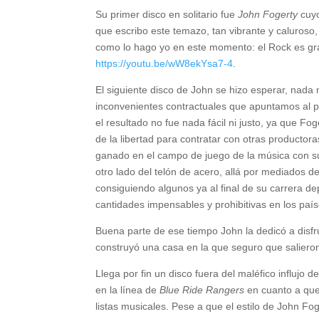
Su primer disco en solitario fue
John Fogerty
cuy
que escribo este temazo, tan vibrante y caluroso,
como lo hago yo en este momento: el Rock es gra
https://youtu.be/wW8ekYsa7-4
.
El siguiente disco de John se hizo esperar, nad
inconvenientes contractuales que apuntamos al prin
el resultado no fue nada fácil ni justo, ya que F
de la libertad para contratar con otras productor
ganado en el campo de juego de la música con sus 
otro lado del telón de acero, allá por mediados d
consiguiendo algunos ya al final de su carrera d
cantidades impensables y prohibitivas en los país
Buena parte de ese tiempo John la dedicó a disf
construyó una casa en la que seguro que salieron
Llega por fin un disco fuera del maléfico influjo d
en la línea de
Blue Ride Rangers
en cuanto a que 
listas musicales. Pese a que el estilo de John Fog