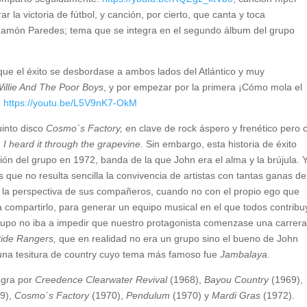
r la victoria de fútbol, y canción, por cierto, que canta y toca
món Paredes; tema que se integra en el segundo álbum del grupo
 que el éxito se desbordase a ambos lados del Atlántico y muy
illie And The Poor Boys
, y por empezar por la primera ¡Cómo mola el
:
https://youtu.be/L5V9nK7-OkM
uinto disco
Cosmo´s Factory,
en clave de rock áspero y frenético pero 
n
I heard it through the grapevine.
Sin embargo, esta historia de éxito
ión del grupo en 1972, banda de la que John era el alma y la brújula. 
 que no resulta sencilla la convivencia de artistas con tantas ganas de
n la perspectiva de sus compañeros, cuando no con el propio ego que
a compartirlo, para generar un equipo musical en el que todos contrib
 grupo no iba a impedir que nuestro protagonista comenzase una carrer
Ride Rangers,
que en realidad no era un grupo sino el bueno de John
n una tesitura de country cuyo tema más famoso fue
Jambalaya.
egra por
Creedence Clearwater Revival
(1968),
Bayou Country
(1969),
9),
Cosmo´s Factory
(1970),
Pendulum
(1970) y
Mardi Gras
(1972).