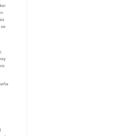
cker
én
las
 se
),
hay
ios
aseña
l