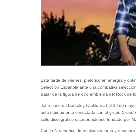
Esta tarde de viernes, pletórico en energía y opti
Selección Española ante una combativa selección 
tratar de la figura de otro emblema del Rock de l
John nace en Berkeley (California) el 28 de mayo
está íntimamente conectada con el grupo
Creede
sello discográfico estadounidense fundado por Ma
Con la
Creedence
John alcanza fama y reconocim