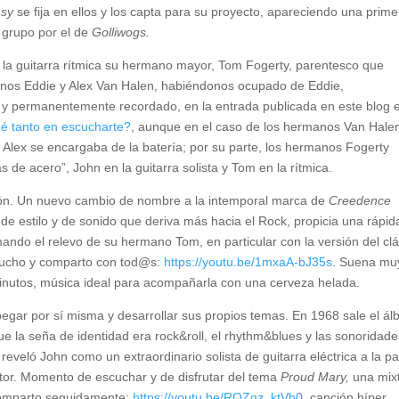
asy
se fija en ellos y los capta para su proyecto, apareciendo una prime
 grupo por el de
Golliwogs.
a la guitarra rítmica su hermano mayor, Tom Fogerty, parentesco que
nos Eddie y Alex Van Halen, habiéndonos ocupado de Eddie,
) y permanentemente recordado, en la entrada publicada en este blog e
é tanto en escucharte?
, aunque en el caso de los hermanos Van Hale
e Alex se encargaba de la batería; por su parte, los hermanos Fogerty
 de acero”, John en la guitarra solista y Tom en la rítmica.
sión. Un nuevo cambio de nombre a la intemporal marca de
Creedence
 de estilo y de sonido que deriva más hacia el Rock, propicia una rápid
ando el relevo de su hermano Tom, en particular con la versión del clá
ucho y comparto con tod@s:
https://youtu.be/1mxaA-bJ35s
. Suena mu
minutos, música ideal para acompañarla con una cerveza helada.
egar por sí misma y desarrollar sus propios temas. En 1968 sale el á
e la seña de identidad era rock&roll, el rhythm&blues y las sonoridade
 reveló John como un extraordinario solista de guitarra eléctrica a la pa
tor. Momento de escuchar y de disfrutar del tema
Proud Mary,
una mix
 comparto seguidamente:
https://youtu.be/RQZgz_ktVb0
, canción híper