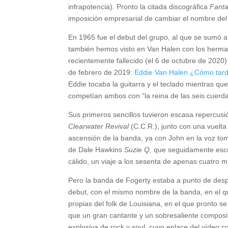
infrapotencia). Pronto la citada discográfica
Fant
imposición empresarial de cambiar el nombre del
En 1965 fue el debut del grupo, al que se sumó 
también hemos visto en Van Halen con los herma
recientemente fallecido (el 6 de octubre de 2020
de febrero de 2019:
Eddie Van Halen ¿Cómo tard
Eddie tocaba la guitarra y el teclado mientras qu
competían ambos con “la reina de las seis cuerdas
Sus primeros sencillos tuvieron escasa repercu
Clearwater Revival
(C.C.R.), junto con una vuelta
ascensión de la banda, ya con John en la voz tom
de Dale Hawkins
Suzie Q,
que seguidamente esc
cálido, un viaje a los sesenta de apenas cuatro 
Pero la banda de Fogerty estaba a punto de desp
debut, con el mismo nombre de la banda, en el qu
propias del folk de Louisiana, en el que pronto se
que un gran cantante y un sobresaliente composi
explosiva de rock y soul, cuyo enlace del vídeo