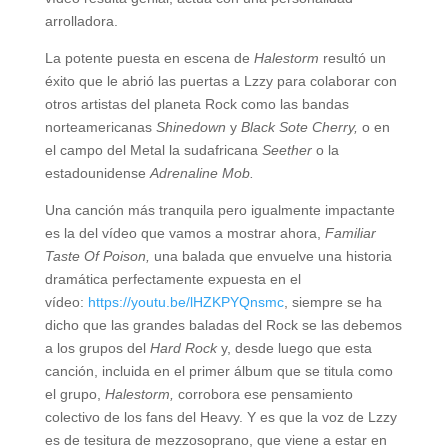
arrolladora.
La potente puesta en escena de
Halestorm
resultó un
éxito que le abrió las puertas a Lzzy para colaborar con
otros artistas del planeta Rock como las bandas
norteamericanas
Shinedown
y
Black Sote Cherry,
o en
el campo del Metal la sudafricana
Seether
o la
estadounidense
Adrenaline Mob.
Una canción más tranquila pero igualmente impactante
es la del vídeo que vamos a mostrar ahora,
Familiar
Taste Of Poison,
una balada que envuelve una historia
dramática perfectamente expuesta en el
vídeo:
https://youtu.be/lHZKPYQnsmc
, siempre se ha
dicho que las grandes baladas del Rock se las debemos
a los grupos del
Hard Rock
y, desde luego que esta
canción, incluida en el primer álbum que se titula como
el grupo,
Halestorm,
corrobora ese pensamiento
colectivo de los fans del Heavy. Y es que la voz de Lzzy
es de tesitura de mezzosoprano, que viene a estar en