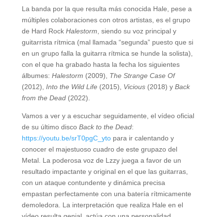
La banda por la que resulta más conocida Hale, pese a
múltiples colaboraciones con otros artistas, es el grupo
de Hard Rock
Halestorm
, siendo su voz principal y
guitarrista rítmica (mal llamada “segunda” puesto que si
en un grupo falla la guitarra rítmica se hunde la solista),
con el que ha grabado hasta la fecha los siguientes
álbumes:
Halestorm
(2009),
The Strange Case Of
(2012),
Into the Wild Life
(2015),
Vicious
(2018) y
Back
from the Dead
(2022).
Vamos a ver y a escuchar seguidamente, el vídeo oficial
de su último disco
Back to the Dead
:
https://youtu.be/srT0pgC_yto
para ir calentando y
conocer el majestuoso cuadro de este grupazo del
Metal. La poderosa voz de Lzzy juega a favor de un
resultado impactante y original en el que las guitarras,
con un ataque contundente y dinámica precisa
empastan perfectamente con una batería rítmicamente
demoledora. La interpretación que realiza Hale en el
vídeo resulta genial, actúa con una personalidad