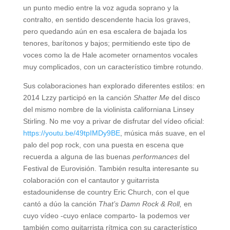
un punto medio entre la voz aguda soprano y la
contralto, en sentido descendente hacia los graves,
pero quedando aún en esa escalera de bajada los
tenores, barítonos y bajos; permitiendo este tipo de
voces como la de Hale acometer ornamentos vocales
muy complicados, con un característico timbre rotundo.
Sus colaboraciones han explorado diferentes estilos: en
2014 Lzzy participó en la canción
Shatter Me
del disco
del mismo nombre de la violinista californiana Linsey
Stirling. No me voy a privar de disfrutar del vídeo oficial:
https://youtu.be/49tpIMDy9BE
, música más suave, en el
palo del pop rock, con una puesta en escena que
recuerda a alguna de las buenas
performances
del
Festival de Eurovisión. También resulta interesante su
colaboración con el cantautor y guitarrista
estadounidense de country Eric Church, con el que
cantó a dúo la canción
That’s Damn Rock & Roll,
en
cuyo vídeo -cuyo enlace comparto- la podemos ver
también como guitarrista rítmica con su característico