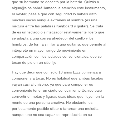
que su hermano se decantó por la batería. Quizás a
algun@s os habrá llamado la atención este instrumento,
el Keytar, pese a que con seguridad lo habéis visto
muchas veces aunque extrañéis el nombre (es una
mixtura entre las palabras
Key
board y gui
tar
). Se trata
de es un teclado o sintetizador relativamente ligero que
se adapta a una correa alrededor del cuello y los
hombros, de forma similar a una guitarra, que permite al
intérprete un mayor rango de movimiento en
comparación con los teclados convencionales, que se
tocan de pie en un sitio fijo.
Hay que decir que con sólo 13 años Lzzy comienza a
componer y a tocar. No es habitual que ambas facetas
vayan casi al unísono, ya que para componer es
conveniente tener un cierto conocimiento técnico para
convertir en notas y figuras esas ideas que fluyen en la
mente de una persona creativa. No obstante, es
perfectamente posible silbar o tararear una melodía
aunque uno no sea capaz de reproducirla en su