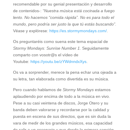
recomendable por su genial presentación y desarrollo
de contenidos-:
“Nuestra música está cocinada a fuego
lento. No hacemos “comida rápida”. No es para todo el
mundo, pero podría ser justo la que tú estás buscando”.
Véase y explórese
:
https://es.stormymondays.com/
.
Os preguntaréis como suena este tema espacial de
Stormy Mondays: Sunrise Number 1
. Seguidamente
comparto con vosotr@s el vídeo de
Youtube:
https://youtu.be/zYWdnndxXys
.
Os va a sorprender, merece la pena echar una ojeada a
su letra, tan elaborada como divertida es su música.
Pero cuando hablamos de
Stormy Mondays
estamos
aplaudiendo por encima de todo a la música en vivo.
Pese a su casi veintena de discos, Jorge Otero y su
banda deben valorarse y recordarse por la calidad y
puesta en escena de sus directos, que es sin duda la
vara de medir de los grandes músicos, esa capacidad
de salir a un escenario y que desde la primera canción