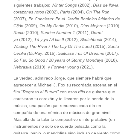
siguientes trabajos:
Winter Songs
(2002),
Días de lluvia,
corazones rotos
(2002),
París
(2004),
On The Run
(2007),
En Concierto: En el Jardín Botánico Atlántico de
Gijón
(2009),
On My Radio
(2010),
Días Mejores
(2010),
Radio
(2010),
Sunrise Number 1
(2011),
Dormí
ya
(2012),
Tú y yo / A las 9
(2012),
Sketchbook
(2014),
Wading The River / The Lay Of The Land
(2015),
Santa
Cecilia (BluRay
, 2016),
Suitcase Full Of Dreams
(2017),
So Far, So Good / 20 years of Stormy Monday
s (2018),
Nebraska
(2019), y
Forever young
(2021).
La verdad, admirado Jorge, que siempre habrá que
agradecer a Michael J. Fox su recordada escena en el
film “
Regreso al Futuro”
con esos
riffs
de guitarra que
cautivaron tu corazón y te llevaron por la senda de la
música, una pasión que renuevas cada día en
compañía de una nómina de músicos de gran nivel.
Más allá de tu talento compositivo e interpretativo (en
instrumentos no sólo de cuerda pulsada como la
guitarra, banjo, o mandolina sino incluso de viento como