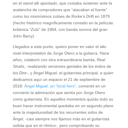
en el
stand
allí apostado, que costaba sostener ante la
avalancha de compradores que “atacaban el fuerte”
como los mismísimos zulúes de Rorke’s Drift en 1879
(hecho histórico magníficamente contado en la película
británica
“Zulú”
de 1964, con banda sonora del gran
John Barry).
Llegados a este punto, quiero poner en valor el alto
nivel interpretativo de Jorge Otero a la guitarra. Hace
años, colaboró con otra extraordinaria banda,
Real
Straits
, -realizando versiones geniales de los éxitos de
los
Dire-
, y Ángel Miguel, el guitarrista principal, a quien
dedicamos aquí un espacio el 21 de septiembre de
2018:
Ángel Miguel, un “local hero”
, comentó en un
concierto la admiración que sentía por Jorge Otero
como guitarrista. En aquellos momentos quizás todo su
buen hacer instrumental quedaba en un segundo plano
ante la majestuosidad de los recurrentes solos de
Ángel, -casi siempre nos fijamos más en el guitarrista
solista que en el rítmico-, pero comprobando su